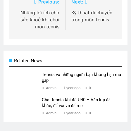
Post
Previous:
Next:
navigation
Những lợi ích cho
Kỹ thuật di chuyển
sức khoẻ khi chơi
trong môn tennis
môn tennis
Related News
Tennis và những người bạn không hẹn mà
gặp
Admin
1 year ago
0
Chơi tennis khi đã U40 – Vẫn kịp để
khỏe, để vui và để mơ
Admin
1 year ago
0