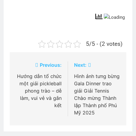
5/5 - (2 votes)
Post
Previous:
Next:
navigation
Hướng dẫn tổ chức
Hình ảnh tưng bừng
một giải pickleball
Gala Dinner trao
phong trào – dễ
giải Giải Tennis
làm, vui vẻ và gắn
Chào mừng Thành
kết
lập Thành phố Phú
Mỹ 2025