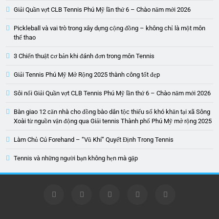
Giải Quần vợt CLB Tennis Phú Mỹ lần thứ 6 – Chào năm mới 2026
Pickleball và vai trò trong xây dựng cộng đồng – không chỉ là một môn
thể thao
3 Chiến thuật cơ bản khi đánh đơn trong môn Tennis
Giải Tennis Phú Mỹ Mở Rộng 2025 thành công tốt đẹp
Sôi nổi Giải Quần vợt CLB Tennis Phú Mỹ lần thứ 6 – Chào năm mới 2026
Bàn giao 12 căn nhà cho đồng bào dân tộc thiểu số khó khăn tại xã Sông
Xoài từ nguồn vận động qua Giải tennis Thành phố Phú Mỹ mở rộng 2025
Làm Chủ Cú Forehand – “Vũ Khí” Quyết Định Trong Tennis
Tennis và những người bạn không hẹn mà gặp