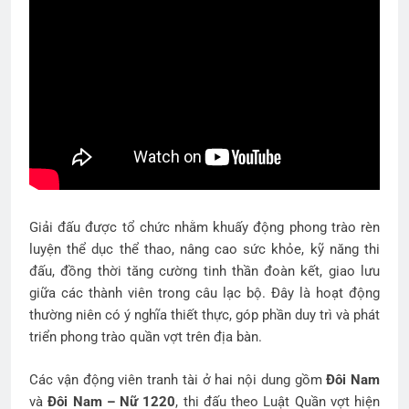
Giải đấu được tổ chức nhằm khuấy động phong trào rèn
luyện thể dục thể thao, nâng cao sức khỏe, kỹ năng thi
đấu, đồng thời tăng cường tinh thần đoàn kết, giao lưu
giữa các thành viên trong câu lạc bộ. Đây là hoạt động
thường niên có ý nghĩa thiết thực, góp phần duy trì và phát
triển phong trào quần vợt trên địa bàn.
Các vận động viên tranh tài ở hai nội dung gồm
Đôi Nam
và
Đôi Nam – Nữ 1220
, thi đấu theo Luật Quần vợt hiện