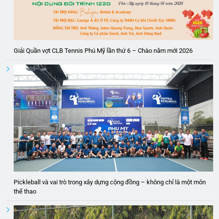
Giải Quần vợt CLB Tennis Phú Mỹ lần thứ 6 – Chào năm mới 2026
Pickleball và vai trò trong xây dựng cộng đồng – không chỉ là một môn
thể thao