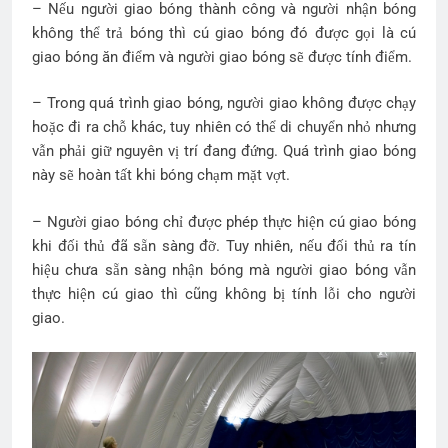
– Nếu người giao bóng thành công và người nhận bóng
không thể trả bóng thì cú giao bóng đó được gọi là cú
giao bóng ăn điểm và người giao bóng sẽ được tính điểm.
– Trong quá trình giao bóng, người giao không được chạy
hoặc đi ra chỗ khác, tuy nhiên có thể di chuyển nhỏ nhưng
vẫn phải giữ nguyên vị trí đang đứng. Quá trình giao bóng
này sẽ hoàn tất khi bóng chạm mặt vợt.
– Người giao bóng chỉ được phép thực hiện cú giao bóng
khi đối thủ đã sẵn sàng đỡ. Tuy nhiên, nếu đối thủ ra tín
hiệu chưa sẵn sàng nhận bóng mà người giao bóng vẫn
thực hiện cú giao thì cũng không bị tính lỗi cho người
giao.