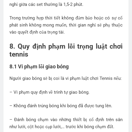
nghỉ giữa các set thường là 1,5-2 phút.
Trong trường hợp thời tiết không đảm bảo hoặc có sự cố
phát sinh không mong muốn, thời gian nghỉ sẽ phụ thuộc
vào quyết định của trọng tài.
8. Quy định phạm lỗi trọng luật chơi
tennis
8.1 Vi phạm lỗi giao bóng
Người giao bóng sẽ bị coi là vi phạm luật chơi Tennis nếu:
– Vi phạm quy định về trình tự giao bóng.
– Không đánh trúng bóng khi bóng đã được tung lên.
– Đánh bóng chạm vào những thiết bị cố định trên sân
như lưới, cột hoặc cạp lưới,… trước khi bóng chạm đất.