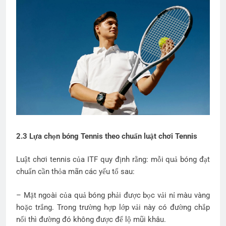
2.3 Lựa chọn bóng Tennis theo chuẩn luật chơi Tennis
Luật chơi tennis của ITF quy định rằng: mỗi quả bóng đạt
chuẩn cần thỏa mãn các yếu tố sau:
– Mặt ngoài của quả bóng phải được bọc vải nỉ màu vàng
hoặc trắng. Trong trường hợp lớp vải này có đường chắp
nối thì đường đó không được để lộ mũi khâu.