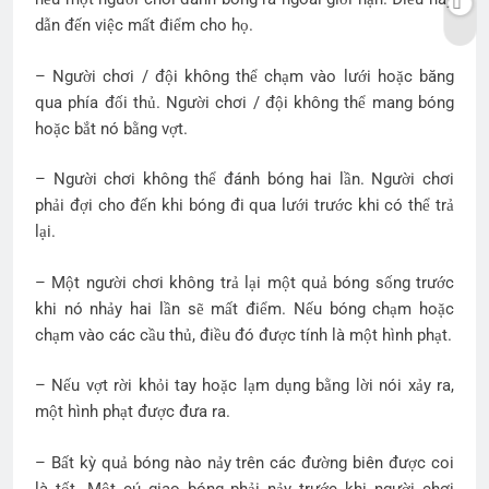
dẫn đến việc mất điểm cho họ.
– Người chơi / đội không thể chạm vào lưới hoặc băng
qua phía đối thủ. Người chơi / đội không thể mang bóng
hoặc bắt nó bằng vợt.
– Người chơi không thể đánh bóng hai lần. Người chơi
phải đợi cho đến khi bóng đi qua lưới trước khi có thể trả
lại.
– Một người chơi không trả lại một quả bóng sống trước
khi nó nhảy hai lần sẽ mất điểm. Nếu bóng chạm hoặc
chạm vào các cầu thủ, điều đó được tính là một hình phạt.
– Nếu vợt rời khỏi tay hoặc lạm dụng bằng lời nói xảy ra,
một hình phạt được đưa ra.
– Bất kỳ quả bóng nào nảy trên các đường biên được coi
là tốt. Một cú giao bóng phải nảy trước khi người chơi