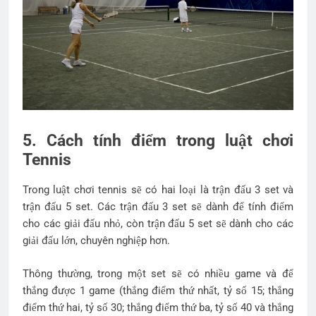
5. Cách tính điểm trong luật chơi
Tennis
Trong luật chơi tennis sẽ có hai loại là trận đấu 3 set và
trận đấu 5 set. Các trận đấu 3 set sẽ dành để tính điểm
cho các giải đấu nhỏ, còn trận đấu 5 set sẽ dành cho các
giải đấu lớn, chuyên nghiệp hơn.
Thông thường, trong một set sẽ có nhiều game và để
thắng được 1 game (thắng điểm thứ nhất, tỷ số 15; thắng
điểm thứ hai, tỷ số 30; thắng điểm thứ ba, tỷ số 40 và thắng