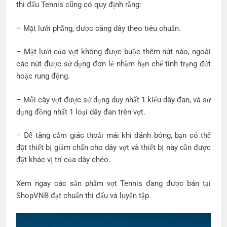
thi đấu Tennis cũng có quy định rằng:
– Mặt lưới phẳng, được căng dây theo tiêu chuẩn.
– Mặt lưới của vợt không được buộc thêm nút nào, ngoài
các nút được sử dụng đơn lẻ nhằm hạn chế tình trạng đứt
hoặc rung động.
– Mỗi cây vợt được sử dụng duy nhất 1 kiểu dây đan, và sử
dụng đồng nhất 1 loại dây đan trên vợt.
– Để tăng cảm giác thoải mái khi đánh bóng, bạn có thể
đặt thiết bị giảm chấn cho dây vợt và thiết bị này cần được
đặt khác vị trí của dây chéo.
Xem ngay các sản phẩm vợt Tennis đang được bán tại
ShopVNB đạt chuẩn thi đấu và luyện tập.