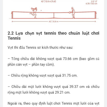
2.2 Lựa chọn vợt tennis theo chuẩn luật chơi
Tennis
Vợt thi đấu Tennis sẽ kích thước như sau:
– Tổng chiều dài không vượt quá 73.66 cm (bao gồm cả
phần cán vợt – phần tay cầm).
– Chiều rộng không vượt vượt quá 31.75 cm.
– Chiều dài mặt lưới không vượt quá 39.37 cm và chiều
rộng mặt lưới không vượt quá 29.21 cm.
Ngoài ra, theo quy định luật chơi Tennis mặt lưới của vợt